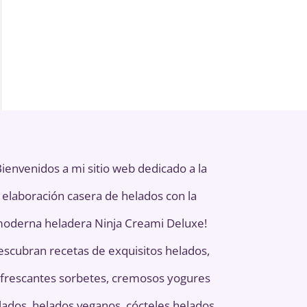
Bienvenidos a mi sitio web dedicado a la
elaboración casera de helados con la
oderna heladera Ninja Creami Deluxe!
escubran recetas de exquisitos helados,
frescantes sorbetes, cremosos yogures
lados, helados veganos, cócteles helados