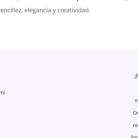
cillez, elegancia y creatividad.
¡
ami
m
D
re
he