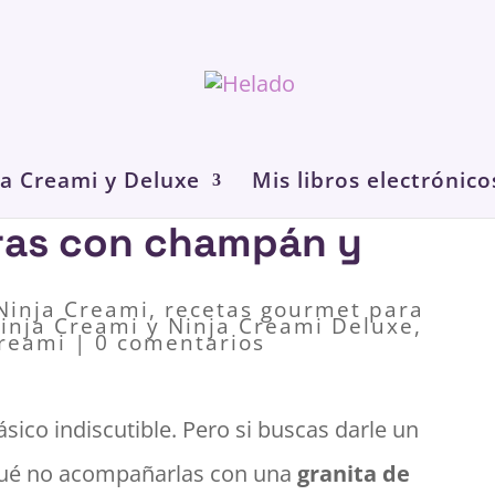
ja Creami y Deluxe
Mis libros electrónico
ras con champán y
 Ninja Creami
,
recetas gourmet para
Ninja Creami y Ninja Creami Deluxe
,
Creami
|
0 comentarios
ásico indiscutible. Pero si buscas darle un
 qué no acompañarlas con una
granita de