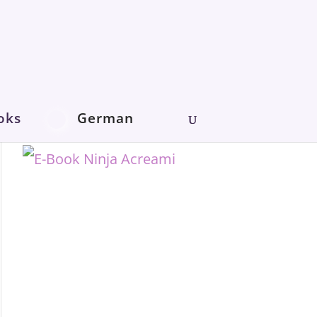
oks
German