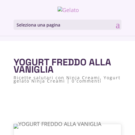
Seleziona una pagina
YOGURT FREDDO ALLA
VANIGLIA
Ricette salutari con Ninja Creami
,
Yogurt
gelato Ninja Creami
|
0 commenti