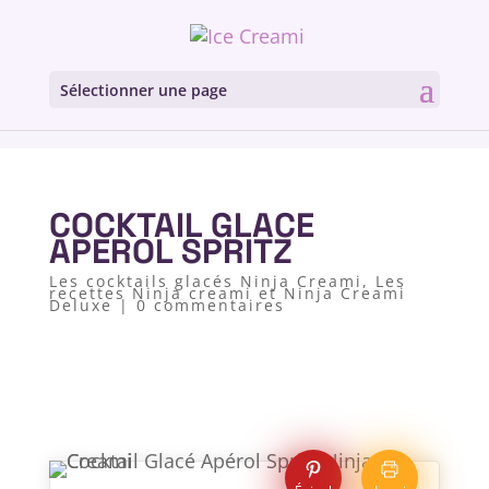
Sélectionner une page
COCKTAIL GLACE
APEROL SPRITZ
Les cocktails glacés Ninja Creami
,
Les
recettes Ninja creami et Ninja Creami
Deluxe
|
0 commentaires