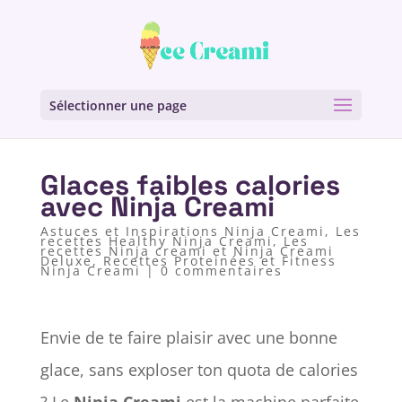
Sélectionner une page
Glaces faibles calories
avec Ninja Creami
Astuces et Inspirations Ninja Creami
,
Les
recettes Healthy Ninja Creami
,
Les
recettes Ninja creami et Ninja Creami
Deluxe
,
Recettes Proteinées et Fitness
Ninja Creami
|
0 commentaires
Envie de te faire plaisir avec une bonne
glace, sans exploser ton quota de calories