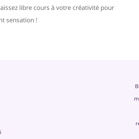
laissez libre cours à votre créativité pour
nt sensation !
B
m
r
i