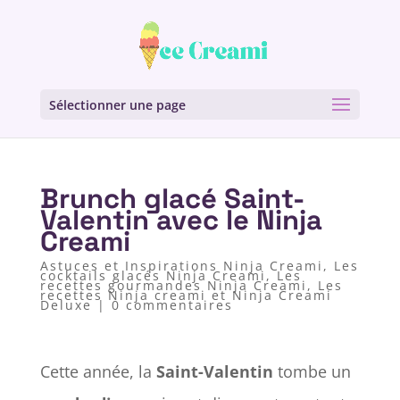
Sélectionner une page
Brunch glacé Saint-
Valentin avec le Ninja
Creami
Astuces et Inspirations Ninja Creami
,
Les
cocktails glacés Ninja Creami
,
Les
recettes gourmandes Ninja Creami
,
Les
recettes Ninja creami et Ninja Creami
Deluxe
|
0 commentaires
Cette année, la
Saint-Valentin
tombe un