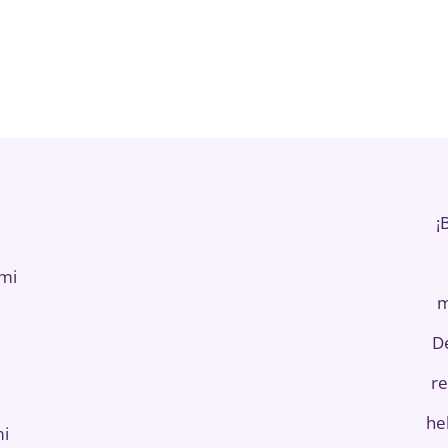
¡
ami
m
D
re
he
mi