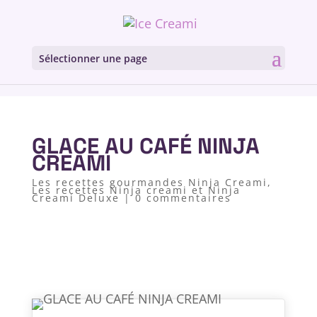
Sélectionner une page
GLACE AU CAFÉ NINJA
CREAMI
Les recettes gourmandes Ninja Creami
,
Les recettes Ninja creami et Ninja
Creami Deluxe
|
0 commentaires