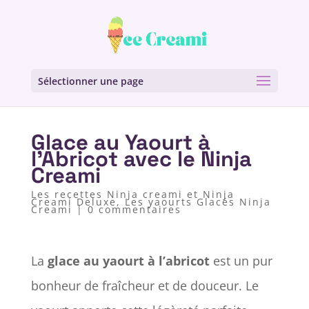
Sélectionner une page
Glace au Yaourt à
l’Abricot avec le Ninja
Creami
Les recettes Ninja creami et Ninja
Creami Deluxe
,
Les yaourts Glacés Ninja
Creami
|
0 commentaires
La
glace au yaourt à l’abricot
est un pur
bonheur de fraîcheur et de douceur. Le