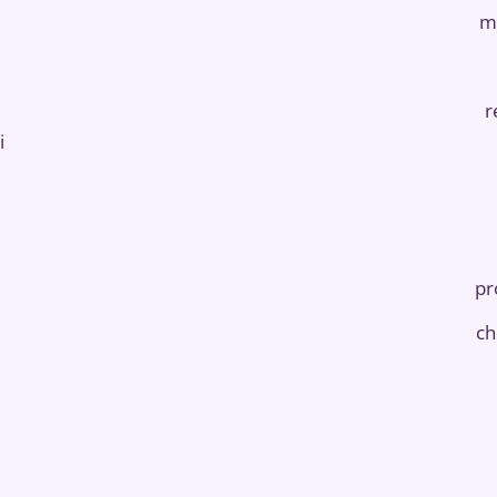
m
r
i
pr
ch