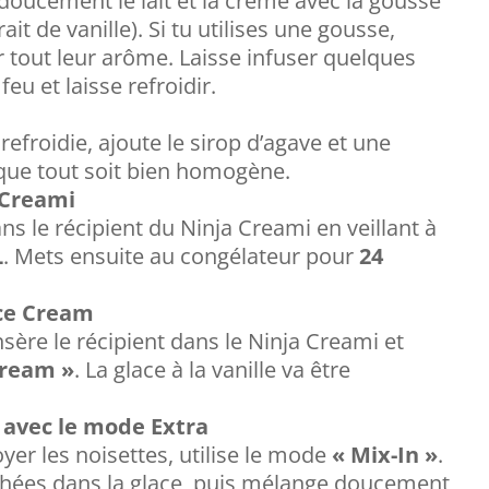
doucement le lait et la crème avec la gousse
ait de vanille). Si tu utilises une gousse,
er tout leur arôme. Laisse infuser quelques
eu et laisse refroidir.
refroidie, ajoute le sirop d’agave et une
 que tout soit bien homogène.
 Creami
ns le récipient du Ninja Creami en veillant à
L
. Mets ensuite au congélateur pour
24
ce Cream
nsère le récipient dans le Ninja Creami et
Cream »
. La glace à la vanille va être
s avec le mode Extra
yer les noisettes, utilise le mode
« Mix-In »
.
hachées dans la glace, puis mélange doucement