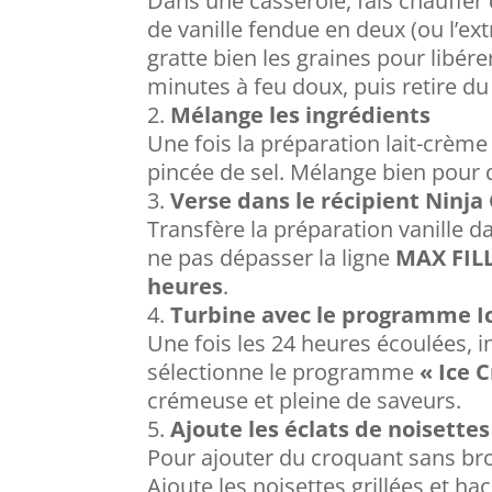
Dans une casserole, fais chauffer 
de vanille fendue en deux (ou l’extr
gratte bien les graines pour libér
minutes à feu doux, puis retire du f
Mélange les ingrédients
Une fois la préparation lait-crème 
pincée de sel. Mélange bien pour
Verse dans le récipient Ninja
Transfère la préparation vanille da
ne pas dépasser la ligne
MAX FIL
heures
.
Turbine avec le programme I
Une fois les 24 heures écoulées, i
sélectionne le programme
« Ice 
crémeuse et pleine de saveurs.
Ajoute les éclats de noisette
Pour ajouter du croquant sans bro
Ajoute les noisettes grillées et 