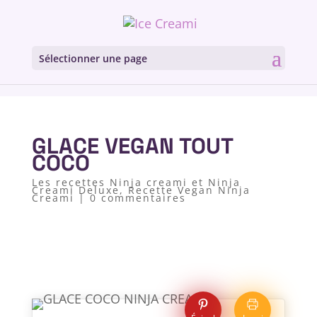
Sélectionner une page
GLACE VEGAN TOUT
COCO
Les recettes Ninja creami et Ninja
Creami Deluxe
,
Recette Vegan Ninja
Creami
|
0 commentaires