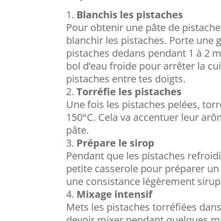
Blanchis les pistaches
Pour obtenir une pâte de pistach
blanchir les pistaches. Porte une 
pistaches dedans pendant 1 à 2 mi
bol d’eau froide pour arrêter la cu
pistaches entre tes doigts.
Torréfie les pistaches
Une fois les pistaches pelées, tor
150°C. Cela va accentuer leur arô
pâte.
Prépare le sirop
Pendant que les pistaches refroidi
petite casserole pour préparer un s
une consistance légèrement sirupe
Mixage intensif
Mets les pistaches torréfiées da
devoir mixer pendant quelques mi