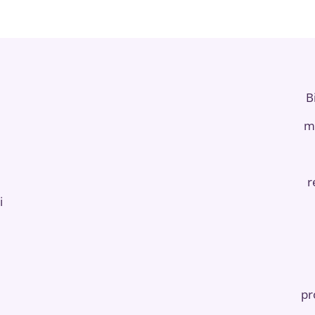
B
m
r
i
pr