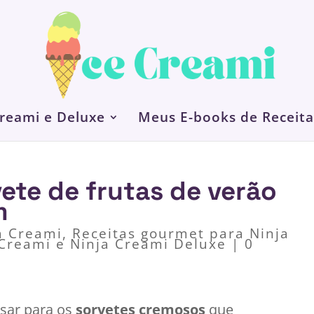
Creami e Deluxe
Meus E-books de Receita
vete de frutas de verão
m
a Creami
,
Receitas gourmet para Ninja
 Creami e Ninja Creami Deluxe
|
0
ssar para os
sorvetes cremosos
que