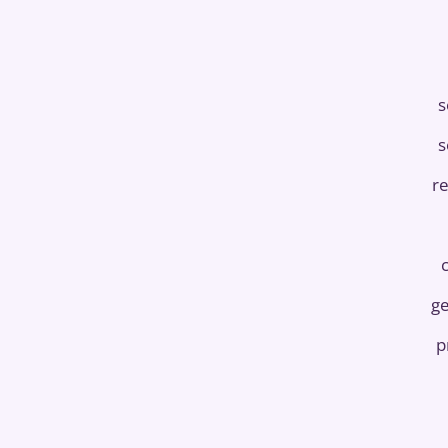
s
s
re
ge
p