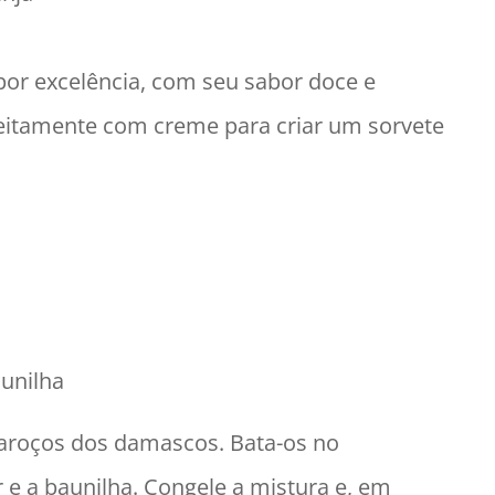
por excelência, com seu sabor doce e
feitamente com creme para criar um sorvete
aunilha
caroços dos damascos. Bata-os no
ar e a baunilha. Congele a mistura e, em