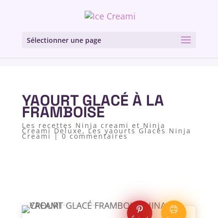
Sélectionner une page
YAOURT GLACÉ À LA
FRAMBOISE
Les recettes Ninja creami et Ninja
Creami Deluxe
,
Les yaourts Glacés Ninja
Creami
|
0 commentaires