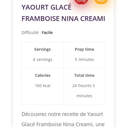
Épingl
Impri
e
mer
YAOURT GLACÉ
FRAMBOISE NINA CREAMI
Difficulté :
Facile
Servings
Prep time
4
servings
5
minutes
Calories
Total time
160
kcal
24
heures
5
minutes
Découvrez notre recette de Yaourt
Glacé Framboise Nina Creami, une